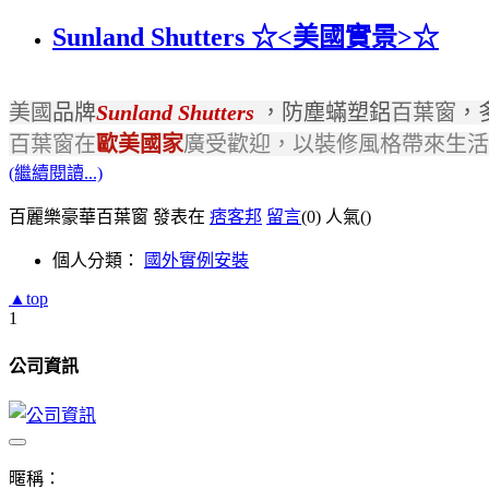
Sunland Shutters ☆<美國實景>☆
美國
品牌
Sunland Shutters
，防塵蟎塑鋁
百葉窗
，
百葉窗在
歐美國家
廣受歡迎，以裝修風格帶來生活
(繼續閱讀...)
百麗樂豪華百葉窗 發表在
痞客邦
留言
(0)
人氣(
)
個人分類：
國外實例安裝
▲top
1
公司資訊
暱稱：