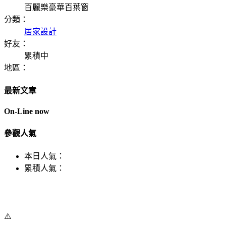
百麗樂豪華百葉窗
分類：
居家設計
好友：
累積中
地區：
最新文章
On-Line now
參觀人氣
本日人氣：
累積人氣：
⚠️