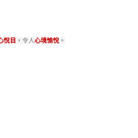
心悅目
，
令人
心境愉悅
。