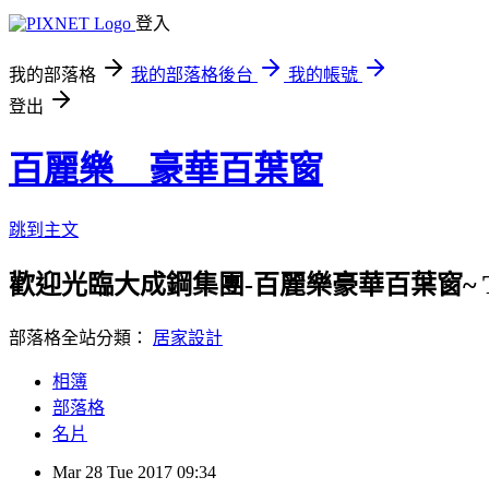
登入
我的部落格
我的部落格後台
我的帳號
登出
百麗樂 豪華百葉窗
跳到主文
歡迎光臨大成鋼集團-百麗樂豪華百葉窗~ TEL： 06-279
部落格全站分類：
居家設計
相簿
部落格
名片
Mar
28
Tue
2017
09:34